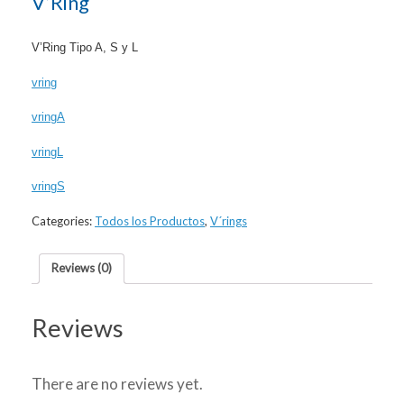
V’Ring
V’Ring Tipo A, S y L
vring
vringA
vringL
vringS
Categories:
Todos los Productos
,
V´rings
Reviews (0)
Reviews
There are no reviews yet.