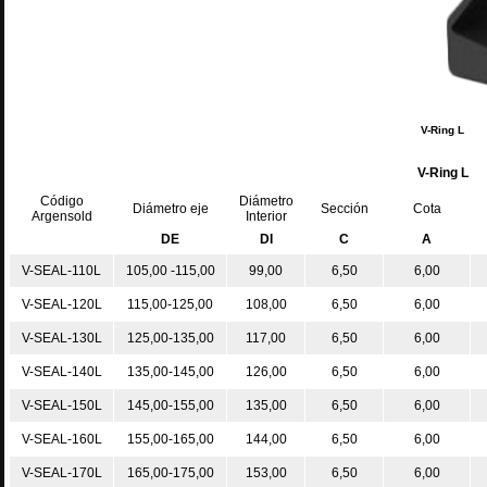
V
V-Ring L
Código
Diámetro
Diámetro eje
Sección
Cota
Argensold
Interior
DE
DI
C
A
V-SEAL-110L
105,00 -115,00
99,00
6,50
6,00
V-SEAL-120L
115,00-125,00
108,00
6,50
6,00
V-SEAL-130L
125,00-135,00
117,00
6,50
6,00
V-SEAL-140L
135,00-145,00
126,00
6,50
6,00
V-SEAL-150L
145,00-155,00
135,00
6,50
6,00
V-SEAL-160L
155,00-165,00
144,00
6,50
6,00
V-SEAL-170L
165,00-175,00
153,00
6,50
6,00